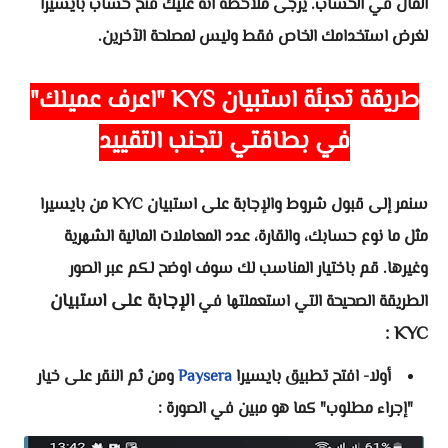
المال في الحساب. يرجى ملاحظة أنه عليك فتح حساب بايسيرا
لغرض استخدامك الخاص فقط وليس لمصلحة الآخرين.
طريقة تعبئة استبيان KYS "اعرف عميلك"
في بطاقتي لتجنب التقييد
سنمر إلى قبول شروط والإجابة على استبيان KYC من بايسيرا
مثل ما نوع حسابك، والقارة، عدد المعاملات المالية الشهرية
وغيرها. قم باختيار المناسب لك سوف اوضح لكم عبر الصور
الإجابة على استبيان
الطريقة الصحيحة التي استعملتها في
KYC :
أولا-
افتح تطبيق بايسيرا
Paysera
ومن ثم النقر على خيار
"إجراء مطلوب" كما
هو مبين في الصورة :