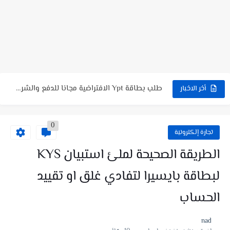
شرح لعبة FunSort 🤯 | شرح طريقة الربح + السحب...
شرح لعبة Coin Jump تربح منها PayPal؟ شرح كامل +...
طريقة التسجيل في منصة أضاحي الجزائر Adhahi.dz ❤️ حجز أضحية...
شرح لعبة Cool Lady : هل فعلاً يمكن الربح منها؟...
طلب بطاقة Ypt الافتراضية مجانا للدفع والشراء اون لاين |...
أخر الاخبار
طلب بطاقة فيزا كارد DogPay للدفع والشراء اون لاين🔥طريقة التسجيل...
0
تجارة إلكترونية
الطريقة الصحيحة لملئ استبيان KYS
لبطاقة بايسيرا لتفادي غلق او تقييد
الحساب
nad