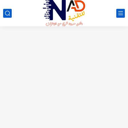
لعبة NO FIGHT الجديدة 😳 شرح كامل + طريقة السحب...
شرح تطبيق NSave: فتح حسابات بنكية بالدولار والأورو للمستخدمين العرب
شرح موقع LuckyWatch 🎮 | مراجعة كاملة + تجربة...
شرح موقع Aviso بالتفصيل | تجربة كاملة للموقع وطريقة العمل...