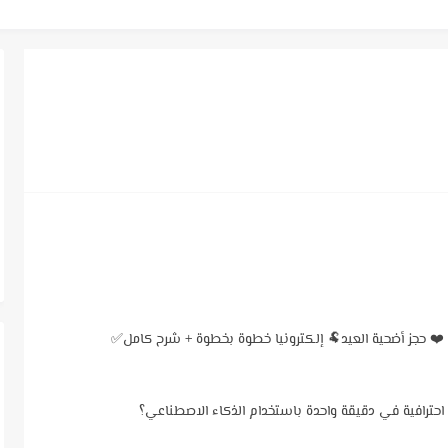
A ❤️ حجز أضحية...