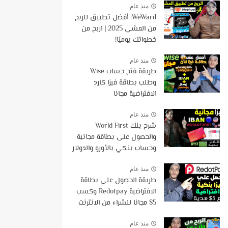
منذ عام
WeWard: أفضل تطبيق للربح
من المشي 2025 | اربح من
خطواتك يوميًا!
منذ عام
طريقة فتح حساب Wise
وطلب بطاقة فيزا كارد
الافتراضية مجانا
منذ عام
شرح بنك World First
والحصول على بطاقة مجانية
وحساب بنكي بالأورو والدولار
مع هدية 50$ | اقوى بديل
لوايز
منذ عام
طريقة الحصول على بطاقة
الافتراضية Redotpay وكسب
5$ مجانا للشراء من الانترنت
منذ عام