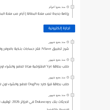
منذ بضع اعوام
رزنامة جديدة لصب منحة البطالة | أيام صب منحة البط
تجارة إلكترونية
منذ بضع شهور
شرح تطبيق NSave: فتح حسابات بنكية بالدولار والأورو للمستخدمين العرب
منذ بضع شهور
طلب بطاقة Ypt الافتراضية مجانا للدفع والشراء اون لاين | طريقة التسجيل والتوثيق وطلب البطاقة خطوة بخطوة
منذ بضع شهور
طلب بطاقة فيزا كارد DogPay للدفع والشراء اون لاين🔥طريقة التسجيل والتوثيق+ تجربة الشراء من AliExpress
منذ بضع شهور
تحديثات بنك y
الجديدة بالتفصيل