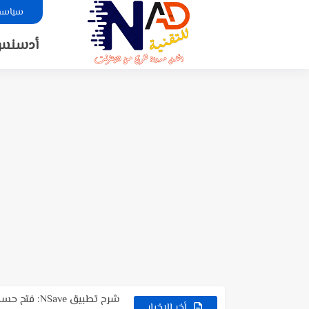
سياسة 
أدسنس
لعبة NO FIGHT الجديدة 😳 شرح كامل + طريقة السحب...
شرح تطبيق NSave: فتح حسابات بنكية بالدولار والأورو للمستخدمين العرب
شرح موقع LuckyWatch 🎮 | مراجعة كاملة + تجربة...
أخر الاخبار