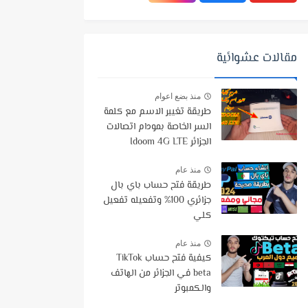
مقالات عشوائية
منذ بضع اعوام
طريقة تغيير الاسم مع كلمة
السر الخاصة بمودام اتصالات
الجزائر Idoom 4G LTE
منذ عام
طريقة فتح حساب باي بال
جزائري 100% وتفعيله تفعيل
كلي
منذ عام
كيفية فتح حساب TikTok
beta في الجزائر من الهاتف
والكمبوتر