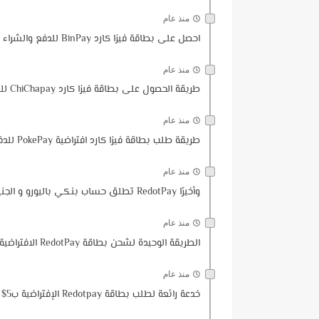
منذ عام
احصل على بطاقة فيزا كارد BinPay للدفع والشراء أون لاين مع هدية 3$ | التسجيل والتوثيق مع تجربة الشراء
منذ عام
طريقة الحصول على بطاقة فيزا كارد ChiChapay للدفع والشراء أون لاين | شرح التسجيل والتوثيق وتجربة الشراء
منذ عام
طريقة طلب بطاقة فيزا كارد افتراضية PokePay للدفع والشراء أون لاين | التسجيل والتوثيق مع تجربة الشراء
منذ عام
وأخيرًا RedotPay تطلق حساب بنكي باليورو و الجنيه الإسترليني و ماهو شرط الحصول على ايبان باليورو في RedotPay
منذ عام
الطريقة الوحيدة لشحن بطاقة RedotPay الافتراضية من بريدي موب او Ccp
منذ عام
خدعة رائعة لطلب بطاقة Redotpay الإفتراضية ب5$ (مجانا) قبل الجميع في أوقات العرض الثلاث