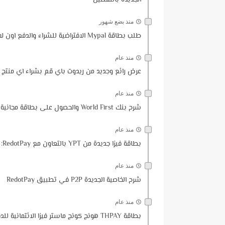
منذ بضع شهور
طلب بطاقة Mypal الافتراضية للشراء والدفع اون لاين مع هدية 5$ للمستخدمين الجدد | منافس قوي لريدوت باي
منذ عام
عرض رائع وجديد من ريدوت باي قم بشراء اي منتج واسترجع اموا
منذ عام
شرح بنك World First والحصول على بطاقة مجانية وحساب بنكي بالأورو والدولار مع هدية 50$ | اقوى بديل لوايز
منذ عام
بطاقة فيزا جديدة من YPT بالتعاون مع RedotPay: شرح كامل لطريقة التسجيل والاستخدام ودعم المتاجر الإلكترونية
منذ عام
شرح الخاصية الجديدة P2P في تطبيق RedotPay
منذ عام
بطاقة THPAY هونج كونج ماستر فيزا الائتمانية للدفع والتسوق عبر الإنترنت بدون رسوم شهرية أو سنوية