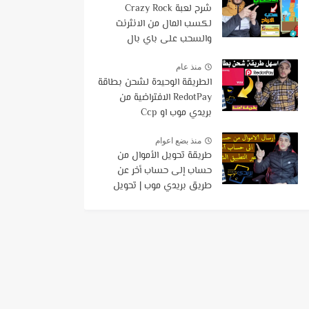
شرح لعبة Crazy Rock
لكسب المال من الانثرنت
والسحب على باي بال
وفودافون كاش
منذ عام
الطريقة الوحيدة لشحن بطاقة
RedotPay الافتراضية من
بريدي موب او Ccp
منذ بضع اعوام
طريقة تحويل الأموال من
حساب إلى حساب أخر عن
طريق بريدي موب | تحويل
الاموال بإستخدام تطبيق
BaridiMob