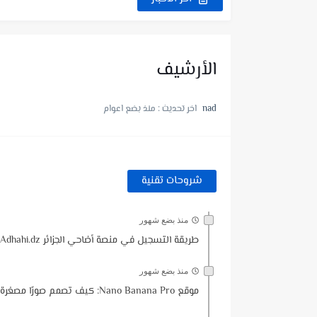
شرح موقع Aviso بالتفصيل | تجربة كاملة للموقع وطريقة العمل...
شرح لعبة FunSort 🤯 | شرح طريقة الربح + السحب...
الأرشيف
شرح لعبة Coin Jump تربح منها PayPal؟ شرح كامل +...
nad
اخر تحديث :
منذ بضع اعوام
طريقة التسجيل في منصة أضاحي الجزائر dhahi.dz
شرح لعبة Cool Lady : هل فعلاً يمكن الربح منها؟...
طلب بطاقة Ypt الافتراضية مجانا للدفع والشراء اون لاين |...
شروحات تقنية
طلب بطاقة فيزا كارد DogPay للدفع والشراء اون لاين🔥طريقة التسجيل...
منذ بضع شهور
طريقة التسجيل في منصة أضاحي الجزائر Adhahi.dz ❤️ حجز أضحية العيد🐏 إلكترونيا خطوة بخطوة + شرح كامل✅
منذ بضع شهور
موقع Nano Banana Pro: كيف تصمم صورًا مصغرة احترافية في دقيقة واحدة باستخدام الذكاء الاصطناعي؟