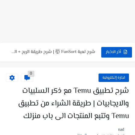
شرح تطبيق NSave: فتح حسابات بنكية بالدولار والأورو للمستخدمين العرب
شرح موقع LuckyWatch 🎮 | مراجعة كاملة + تجربة...
شرح موقع Aviso بالتفصيل | تجربة كاملة للموقع وطريقة العمل...
شرح لعبة FunSort 🤯 | شرح طريقة الربح + السحب...
شرح لعبة Coin Jump تربح منها PayPal؟ شرح كامل +...
أخر الاخبار
طريقة التسجيل في منصة أضاحي الجزائر Adhahi.dz ❤️ حجز أضحية...
0
شرح لعبة Cool Lady : هل فعلاً يمكن الربح منها؟...
تجارة إلكترونية
طلب بطاقة Ypt الافتراضية مجانا للدفع والشراء اون لاين |...
شرح تطبيق Temu مع ذكر السلبيات
طلب بطاقة فيزا كارد DogPay للدفع والشراء اون لاين🔥طريقة التسجيل...
والايجابيات | طريقة الشراء من تطبيق
Temu وتتبع المنتجات الى باب منزلك
nad