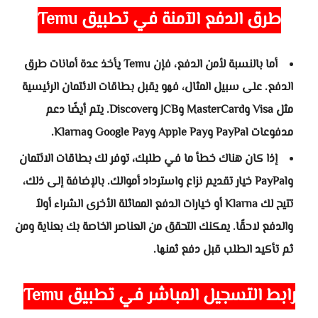
طرق الدفع الآمنة في تطبيق Temu
أما بالنسبة لأمن الدفع، فإن Temu يأخذ عدة أمانات طرق
الدفع. على سبيل المثال، فهو يقبل بطاقات الائتمان الرئيسية
مثل Visa وMasterCard وJCB وDiscover. يتم أيضًا دعم
مدفوعات PayPal وApple Pay وGoogle Pay وKlarna.
إذا كان هناك خطأ ما في طلبك، توفر لك بطاقات الائتمان
وPayPal خيار تقديم نزاع واسترداد أموالك. بالإضافة إلى ذلك،
تتيح لك Klarna أو خيارات الدفع المماثلة الأخرى الشراء أولاً
والدفع لاحقًا. يمكنك التحقق من العناصر الخاصة بك بعناية ومن
ثم تأكيد الطلب قبل دفع ثمنها.
رابط التسجيل المباشر في تطبيق Temu