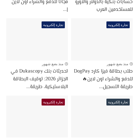
حسابات بنكية بالدولار والأورو
مجانا للدفع والشراء اون لاين
للمستخدمين العرب
|...
تجارة إلكترونية
تجارة إلكترونية
منذ بضع شهور
منذ بضع شهور
طلب بطاقة فيزا كارد DogPay
تحديثات بنك Dukascopy في
للدفع والشراء اون لاين🔥
الجزائر 2026: توقيف البطاقة
طريقة التسجيل...
البلاستيكية، طريقة...
تجارة إلكترونية
تجارة إلكترونية