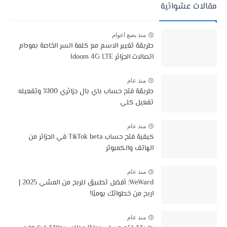
مقالات عشوائية
منذ بضع اعوام
طريقة تغيير الاسم مع كلمة السر الخاصة بمودام
اتصالات الجزائر Idoom 4G LTE
منذ عام
طريقة فتح حساب باي بال جزائري 100% وتفعيله
تفعيل كلي
منذ عام
كيفية فتح حساب TikTok beta في الجزائر من
الهاتف والكمبوتر
منذ عام
WeWard: أفضل تطبيق للربح من المشي 2025 |
اربح من خطواتك يوميًا!
منذ عام