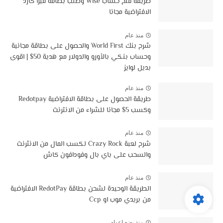
طريقة فتح حساب Wise وطلب بطاقة فيزا كارد
الافتراضية مجانا
منذ عام
شرح بنك World First والحصول على بطاقة مجانية
وحساب بنكي بالأورو والدولار مع هدية 50$ | اقوى
بديل لوايز
منذ عام
طريقة الحصول على بطاقة الافتراضية Redotpay
وكسب 5$ مجانا للشراء من الانترنت
منذ عام
شرح لعبة Crazy Rock لكسب المال من الانثرنت
والسحب على باي بال وفودافون كاش
منذ عام
الطريقة الوحيدة لشحن بطاقة RedotPay الافتراضية
من بريدي موب او Ccp
منذ بضع اعوام