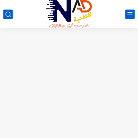
لعبة NO FIGHT الجديدة 😳 شرح كامل + طريقة السحب...