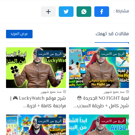
مقالات قد تهمك
عرض المزيد
الربح من الانثرنت
الربح من الانثرنت
منذ بضع شهور
منذ بضع شهور
لعبة NO FIGHT الجديدة 😳
شرح موقع LuckyWatch 🎮 |
شرح كامل + طريقة السحب...
مراجعة كاملة + تجربة...
الربح من الانثرنت
الربح من الانثرنت