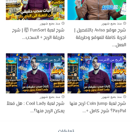
منذ بضع شهور
منذ بضع شهور
شرح موقع Aviso بالتفصيل |
شرح لعبة FunSort 🤯 | شرح
تجربة كاملة للموقع وطريقة
طريقة الربح + السحب...
العمل...
الربح من الانثرنت
الربح من الانثرنت
منذ بضع شهور
منذ بضع شهور
شرح لعبة Coin Jump تربح منها
شرح لعبة Cool Lady : هل فعلاً
PayPal؟ شرح كامل +...
يمكن الربح منها؟...
تعليقات