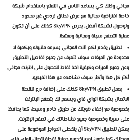
مجاني وذلك كي يساعد الناس في التمتع باستخدام شبكة
خاصة افتراضية مجانية مع عرض نطاق ترددي غير محدود
ولوصول لشبكة أفضل. يحرص SkyVPN كذلك على أن تكون
عملية التصفح سهلة ومجانية وممتعة.
تطبيق يقدم لكم النت المجاني بسرعه مقبوله وبكمية لا
محدودة من الميغات سوف نتعرف عن جميع تفاصيل التطبيق
وعن جميع الميزات وكيفية اخذ نقاط للحصول على انترنت مجاني
أكثر كل هذا وأكثر سوف نشاهده عبر هذا الفيديو.
يعمل تطبيق SkyVPN كذلك على إضافة درع لنقطة
الاتصال بشبكة الواي فاي ويسمح لك بتصفح الإنترنت
بخصوصية مع إخفاء هويتك عن طريق خادم وسيط، كما يحافظ
على سرية وخصوصية جميع نشاطاتك في تصفح الإنترنت.
يمكن لتطبيق SkyVPN أن يتخطى الحواجز الموضوعة على
موطنك كما يضمن لمستخدميه حماية نقطة اتصال الواي فاي