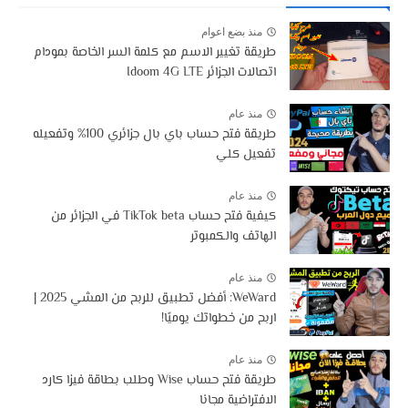
منذ بضع اعوام
طريقة تغيير الاسم مع كلمة السر الخاصة بمودام
اتصالات الجزائر Idoom 4G LTE
منذ عام
طريقة فتح حساب باي بال جزائري 100% وتفعيله
تفعيل كلي
منذ عام
كيفية فتح حساب TikTok beta في الجزائر من
الهاتف والكمبوتر
منذ عام
WeWard: أفضل تطبيق للربح من المشي 2025 |
اربح من خطواتك يوميًا!
منذ عام
طريقة فتح حساب Wise وطلب بطاقة فيزا كارد
الافتراضية مجانا