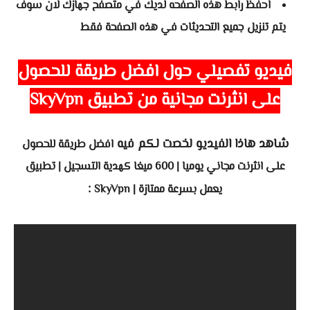
احفظ رابط هذه الصفحه لديك في متصفح جهازك لان سوف
يتم تنزيل جميع التحديثات في هذه الصفحة فقط
فيديو تفصيلي حول افضل طريقة للحصول
على انثرنت مجانية من تطبيق SkyVpn
شاهد هاذا الفيديو لخصت لكم فيه
افضل طريقة للحصول
على انثرنت مجاني يوميا | 600 ميغا كهدية التسجيل | تطبيق
:
يعمل بسرعة ممتازة | SkyVpn