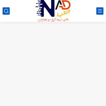
لعبة NO FIGHT الجديدة 😳 شرح كامل + طريقة السحب...
شرح تطبيق NSave: فتح حسابات بنكية بالدولار والأورو للمستخدمين العرب
شرح موقع LuckyWatch 🎮 | مراجعة كاملة + تجربة...
شرح موقع Aviso بالتفصيل | تجربة كاملة للموقع وطريقة العمل...
شرح لعبة FunSort 🤯 | شرح طريقة الربح + السحب...