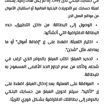
في حسابك البنكي لدى Grey. إذا لم يكن هناك رصيد، يمكنك
تعبئة حسابك عبر التحويلات البنكية العالمية أو استقبال الأموال
من مواقع العمل الحر.
الوصول إلى البطاقة: من داخل التطبيق، حدد
البطاقة الافتراضية التي أنشأتها.
اختيار التعبئة: اضغط على زر "إضافة أموال" أو ما
يعادله، مثل "شحن".
تحديد المبلغ: اكتب المبلغ بالدولار الذي ترغب في
شحنه، وتأكد من عدم تجاوز الحد الأقصى المسموح به
للبطاقة.
الموافقة على العملية: بعد إدخال المبلغ، اضغط على
زر "تأكيد". سيتم تحويل المبلغ من حسابك البنكي
بالدولار إلى بطاقتك الافتراضية بشكل فوري تقريبًا.