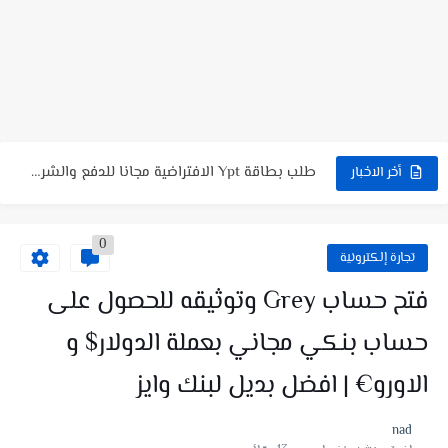
شرح لعبة Coin Jump تربح منها PayPal؟ شرح كامل +...
طريقة التسجيل في منصة أضاحي الجزائر Adhahi.dz ❤️ حجز أضحية...
شرح لعبة Cool Lady : هل فعلاً يمكن الربح منها؟...
طلب بطاقة Ypt الافتراضية مجانا للدفع والشراء اون لاين |...
أخر الاخبار
طلب بطاقة فيزا كارد DogPay للدفع والشراء اون لاين🔥طريقة التسجيل...
0
تجارة إلكترونية
فتح حساب Grey وتوثيقه للحصول على
حساب بنكي مجاني بعملة الدولار$ و
الاورو€ | افضل بديل لبنك وايز
nad