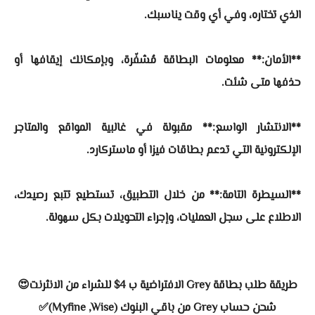
الذي تختاره، وفي أي وقت يناسبك.
**الأمان:** معلومات البطاقة مُشفّرة، وبإمكانك إيقافها أو
حذفها متى شئت.
**الانتشار الواسع:** مقبولة في غالبية المواقع والمتاجر
الإلكترونية التي تدعم بطاقات فيزا أو ماستركارد.
**السيطرة التامة:** من خلال التطبيق، تستطيع تتبع رصيدك،
الاطلاع على سجل العمليات، وإجراء التحويلات بكل سهولة.
طريقة طلب بطاقة Grey الافتراضية ب 4$ للشراء من الانثرنت😍
شحن حساب Grey من باقي البنوك (Myfine ,Wise)✅