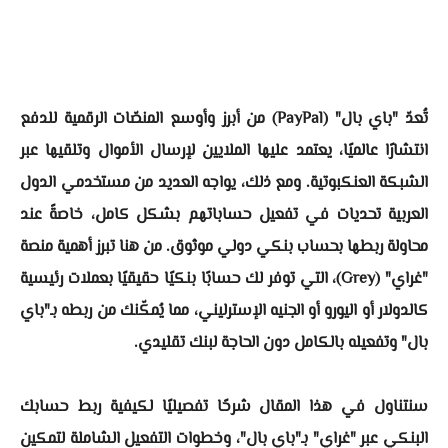
تُعدّ "باي بال" (PayPal) من أبرز وأوسع المنصّات الرقمية للدفع
انتشارًا عالميًا، يعتمد عليها الملايين لإرسال الأموال وتلقيها عبر
الشبكة العنكبوتية. ومع ذلك، يواجه العديد من مستخدمي الدول
العربية تحديات في تفعيل حساباتهم بشكل كامل، خاصةً عند
محاولة ربطها بحساب بنكي دولي موثوق. من هنا تبرز أهمية منصة
"غراي" (Grey)، التي توفر لك حسابًا بنكيًا حقيقيًا بعملات رئيسية
كالدولار أو اليورو أو الجنيه الإسترليني، مما يُمكّنك من ربطه بـ"باي
بال" وتفعيله بالكامل دون الحاجة لبنك تقليدي.
سنتناول في هذا المقال شرحًا تفصيليًا لكيفية ربط حسابك
البنكي عبر "غراي" بـ"باي بال"، وخطوات التفعيل الشاملة لتمكين