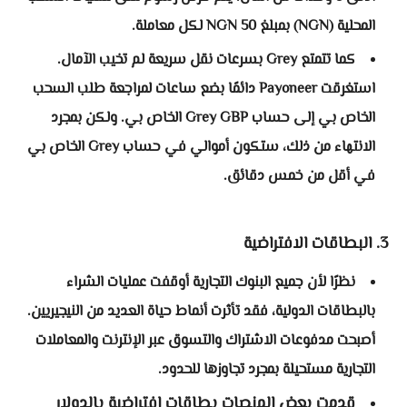
المحلية (NGN) بمبلغ 50 NGN لكل معاملة.
كما تتمتع Grey بسرعات نقل سريعة لم تخيب الآمال.
استغرقت Payoneer دائمًا بضع ساعات لمراجعة طلب السحب
الخاص بي إلى حساب Grey GBP الخاص بي. ولكن بمجرد
الانتهاء من ذلك، ستكون أموالي في حساب Grey الخاص بي
في أقل من خمس دقائق.
3. البطاقات الافتراضية
نظرًا لأن جميع البنوك التجارية أوقفت عمليات الشراء
بالبطاقات الدولية، فقد تأثرت أنماط حياة العديد من النيجيريين.
أصبحت مدفوعات الاشتراك والتسوق عبر الإنترنت والمعاملات
التجارية مستحيلة بمجرد تجاوزها للحدود.
قدمت بعض المنصات بطاقات افتراضية بالدولار