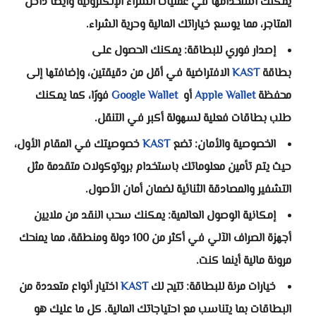
يمكنك استخدامها في عمليات الشراء الإلكترونية وأيضًا داخل
المتاجر، مما يوسع خياراتك المالية وحرية الشراء.
إصدار فوري للبطاقة: يمكنك الحصول على
بطاقة
KAST
الافتراضية في أقل من دقيقتين، وإضافتها إلى
محفظة
Apple Wallet
أو
Google Wallet
فورًا، كما يمكنك
طلب بطاقات فعلية لسهولة أكبر في التنقل.
الخصوصية والأمان: تضع
KAST
خصوصيتك في المقام الأول،
حيث يتم تأمين معلوماتك باستخدام بروتوكولات متقدمة مثل
التشفير والمصادقة الثنائية لضمان أمان الأصول.
إمكانية الوصول العالمية: يمكنك سحب النقد من ملايين
أجهزة الصراف الآلي في أكثر من 100 دولة ومنطقة، مما يمنحك
مرونة مالية أينما كنت.
خيارات مرنة للبطاقة: تتيح لك
KAST
اختيار أنواع متعددة من
البطاقات بما يتناسب مع احتياجاتك المالية. كل ما عليك هو