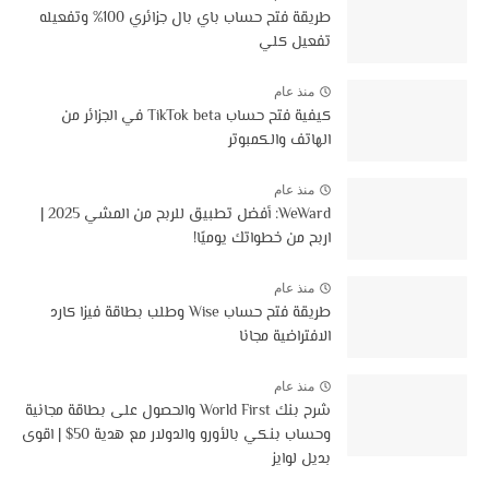
طريقة فتح حساب باي بال جزائري 100% وتفعيله
تفعيل كلي
منذ عام
كيفية فتح حساب TikTok beta في الجزائر من
الهاتف والكمبوتر
منذ عام
WeWard: أفضل تطبيق للربح من المشي 2025 |
اربح من خطواتك يوميًا!
منذ عام
طريقة فتح حساب Wise وطلب بطاقة فيزا كارد
الافتراضية مجانا
منذ عام
شرح بنك World First والحصول على بطاقة مجانية
وحساب بنكي بالأورو والدولار مع هدية 50$ | اقوى
بديل لوايز