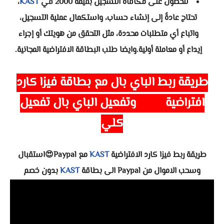
للحصول على مكافأة التسجيل بقيمة 2000 في
KAST
،
تحتاج عادةً إلى إنشاء حساب، واستكمال عملية التسجيل،
واتباع أي متطلبات محددة، مثل التحقق من هويتك أو إجراء
إيداع أو معاملة أولية.وايضا طلب البطاقة الافتراضية المجانية.
طريقة ربط الباي بال مع
بطاقة فيزا كارد
افتراضية
Kast وتفعيل الباي بال تفعيل
كلي
طريقة ربط فيزا كارد الافتراضية
KAST
مع Paypal😍استقبال
وسحب الاموال من Paypal الى بطاقة
KAST
بدون خصم