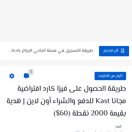
شرح موقع Aviso بالتفصيل | تجربة كاملة للموقع وطريقة العمل...
شرح لعبة FunSort 🤯 | شرح طريقة الربح + السحب...
شرح لعبة Coin Jump تربح منها PayPal؟ شرح كامل +...
طريقة التسجيل في منصة أضاحي الجزائر Adhahi.dz ❤️ حجز أضحية...
شرح لعبة Cool Lady : هل فعلاً يمكن الربح منها؟...
أخر الاخبار
طلب بطاقة Ypt الافتراضية مجانا للدفع والشراء اون لاين |...
1
طلب بطاقة فيزا كارد DogPay للدفع والشراء اون لاين🔥طريقة التسجيل...
الربح من الانثرنت
طريقة الحصول على فيزا كارد افتراضية
مجانا Kast للدفع والشراء أون لاين | هدية
بقيمة 2000 نقطة (60$)
nad