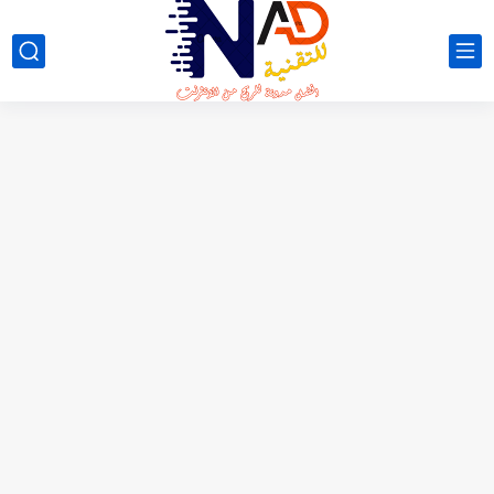
لعبة NO FIGHT الجديدة 😳 شرح كامل + طريقة السحب...
شرح تطبيق NSave: فتح حسابات بنكية بالدولار والأورو للمستخدمين العرب
شرح موقع LuckyWatch 🎮 | مراجعة كاملة + تجربة...