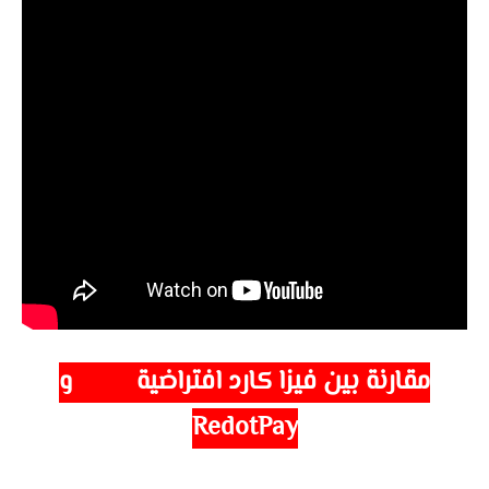
مقارنة بين فيزا كارد افتراضية
Kast و
RedotPay