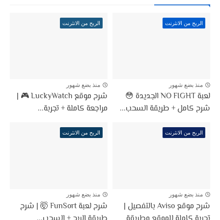
الربح من الانثرنت
الربح من الانثرنت
منذ بضع شهور
منذ بضع شهور
لعبة NO FIGHT الجديدة 😳
شرح موقع LuckyWatch 🎮 |
شرح كامل + طريقة السحب...
مراجعة كاملة + تجربة...
الربح من الانثرنت
الربح من الانثرنت
منذ بضع شهور
منذ بضع شهور
شرح موقع Aviso بالتفصيل |
شرح لعبة FunSort 🤯 | شرح
تجربة كاملة للموقع وطريقة
طريقة الربح + السحب...