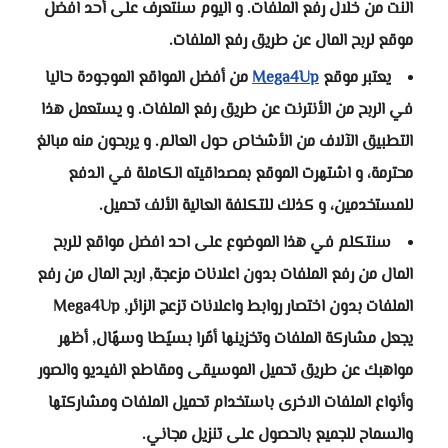
النت من خلال رفع الملفات. و اليوم سنتعرف على أحد افضل
موقع لربح المال عن طريق رفع الملفات.
يعتبر موقع
Mega4Up
من أفضل المواقع الموجودة حاليا
في الربح من الأنترنت عن طريق رفع الملفات. و يستعمل هذا
التطبيق الآلاف من الأشخاص حول العالم. و يربحون منه مبالغ
محترمة، و اشتهرت الموقع بمصداقيته الكاملة في الدفع
للمستخدمين، و كذلك للتكلفة العالية الألف تحميل.
سنتكلم في هذا الموضوع على احد افضل مواقع للربح
المال من رفع الملفات بدون اعلانات مزعجة, اربح المال من رفع
الملفات بدون اختصار روابط واعلانات تزعج الزائر, Mega4Up
يجعل مشاركة الملفات وتخزينها أمًرا بسيًطا وسهًال, أظهر
مواهبك عن طريق تحميل الموسيقى ومقاطع الفيديو والصور
وأنواع الملفات الاخرى باستخدام تحميل الملفات ومشاركتها
والسماح للجميع بالحصول على تنزيل مجاني.