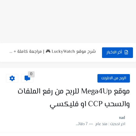
لعبة NO FIGHT الجديدة 😳 شرح كامل + طريقة السحب...
شرح تطبيق NSave: فتح حسابات بنكية بالدولار والأورو للمستخدمين العرب
شرح موقع LuckyWatch 🎮 | مراجعة كاملة + تجربة...
شرح موقع Aviso بالتفصيل | تجربة كاملة للموقع وطريقة العمل...
أخر الاخبار
شرح لعبة FunSort 🤯 | شرح طريقة الربح + السحب...
0
شرح لعبة Coin Jump تربح منها PayPal؟ شرح كامل +...
الربح من الانثرنت
طريقة التسجيل في منصة أضاحي الجزائر Adhahi.dz ❤️ حجز أضحية...
موقع Mega4Up للربح من رفع الملفات
شرح لعبة Cool Lady : هل فعلاً يمكن الربح منها؟...
والسحب CCP او فليكسي
طلب بطاقة Ypt الافتراضية مجانا للدفع والشراء اون لاين |...
nad
اخر تحديث :
منذ عام
7 دقائق للقراءة
طلب بطاقة فيزا كارد DogPay للدفع والشراء اون لاين🔥طريقة التسجيل...