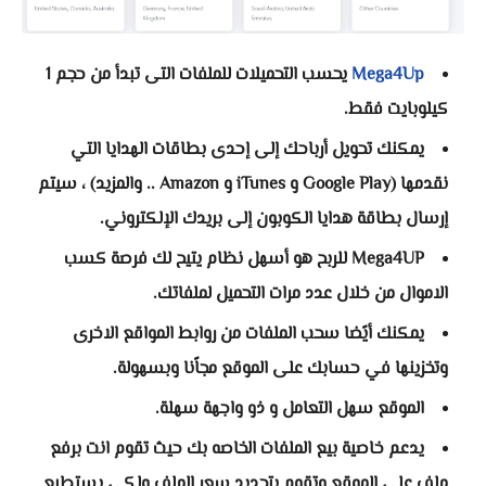
Mega4Up
يحسب التحميلات للملفات التى تبدأ من حجم 1
كيلوبايت فقط.
يمكنك تحويل أرباحك إلى إحدى بطاقات الهدايا التي
نقدمها (Google Play و iTunes و Amazon .. والمزيد) ، سيتم
إرسال بطاقة هدايا الكوبون إلى بريدك الإلكتروني.
Mega4UP للربح هو أسهل نظام يتيح لك فرصة كسب
الاموال من خلال عدد مرات التحميل لملفاتك.
يمكنك أيًضا سحب الملفات من روابط المواقع الاخرى
وتخزينها في حسابك على الموقع مجاًنا وبسهولة.
الموقع سهل التعامل و ذو واجهة سهلة.
يدعم خاصية بيع الملفات الخاصه بك حيث تقوم انت برفع
ملف علي الموقع وتقوم بتحديد سعر الملف ولكي يستطيع