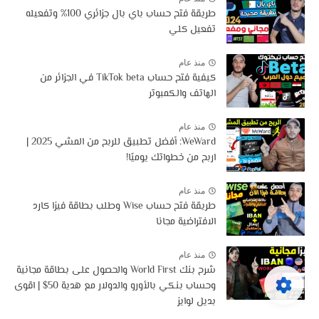
طريقة فتح حساب باي بال جزائري 100% وتفعيله
تفعيل كلي
منذ عام
كيفية فتح حساب TikTok beta في الجزائر من
الهاتف والكمبوتر
منذ عام
WeWard: أفضل تطبيق للربح من المشي 2025 |
اربح من خطواتك يوميًا!
منذ عام
طريقة فتح حساب Wise وطلب بطاقة فيزا كارد
الافتراضية مجانا
منذ عام
شرح بنك World First والحصول على بطاقة مجانية
وحساب بنكي بالأورو والدولار مع هدية 50$ | اقوى
بديل لوايز