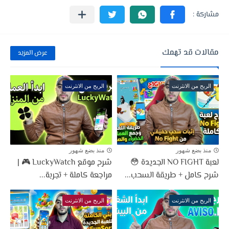
مقالات قد تهمك
عرض المزيد
الربح من الانثرنت
الربح من الانثرنت
منذ بضع شهور
منذ بضع شهور
لعبة NO FIGHT الجديدة 😳
شرح موقع LuckyWatch 🎮 |
شرح كامل + طريقة السحب...
مراجعة كاملة + تجربة...
الربح من الانثرنت
الربح من الانثرنت