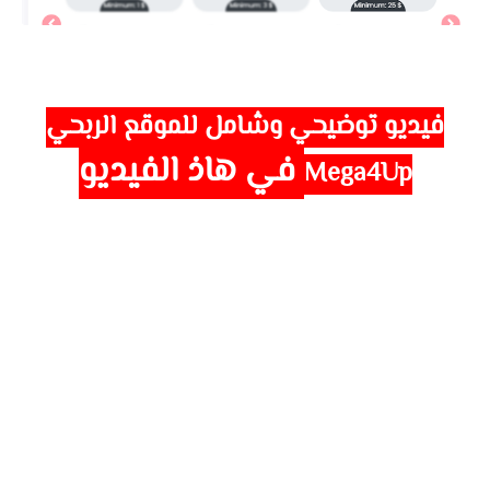
فيديو توضيحي وشامل لل
موقع الربحي
في هاذ الفيديو
Mega4Up