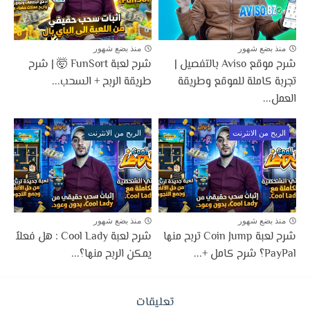
منذ بضع شهور
منذ بضع شهور
شرح موقع Aviso بالتفصيل |
شرح لعبة FunSort 🤯 | شرح
تجربة كاملة للموقع وطريقة
طريقة الربح + السحب...
العمل...
الربح من الانثرنت
الربح من الانثرنت
منذ بضع شهور
منذ بضع شهور
شرح لعبة Coin Jump تربح منها
شرح لعبة Cool Lady : هل فعلاً
PayPal؟ شرح كامل +...
يمكن الربح منها؟...
تعليقات