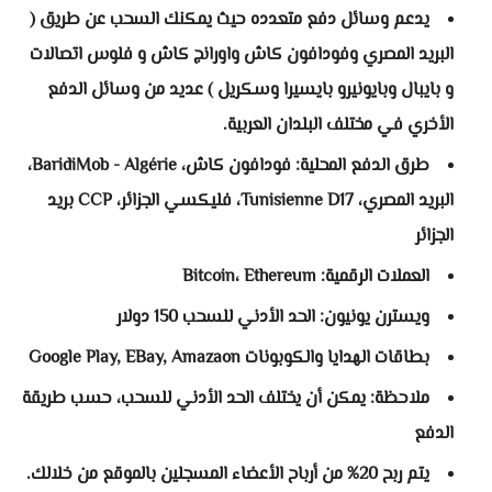
يدعم وسائل دفع متعدده حيث يمكنك السحب عن طريق (
البريد المصري وفودافون كاش واورانج كاش و فلوس اتصالات
و بايبال وبايونيرو بايسيرا وسكريل ) عديد من وسائل الدفع
الأخري في مختلف البلدان العربية.
طرق الدفع المحلية: فودافون كاش، BaridiMob - Algérie،
البريد المصري، D17‏ Tunisienne‏، فليكسي الجزائر، CCP بريد
الجزائر
العملات الرقمية: Bitcoin، Ethereum
ويسترن يونيون: الحد الأدني للسحب 150 دولار
بطاقات الهدايا والكوبونات Google Play, EBay, Amazaon
ملاحظة: يمكن أن يختلف الحد الأدني للسحب، حسب طريقة
الدفع
يتم ربح 20% من أرباح الأعضاء المسجلين بالموقع من خلالك.