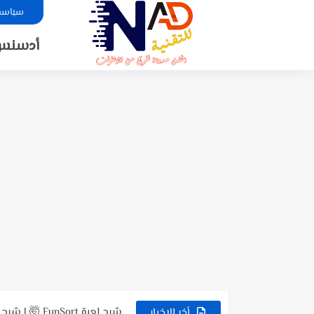
سياسة 
أدسنس
لعبة NO FIGHT الجديدة 😳 شرح كامل + طريقة السحب...
شرح تطبيق NSave: فتح حسابات بنكية بالدولار والأورو للمستخدمين العرب
شرح موقع LuckyWatch 🎮 | مراجعة كاملة + تجربة...
شرح موقع Aviso بالتفصيل | تجربة كاملة للموقع وطريقة العمل...
شرح لعبة FunSort 🤯 | شرح طريقة الربح + السحب...
أخر الاخبار