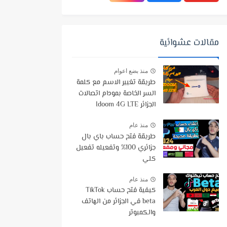
مقالات عشوائية
منذ بضع اعوام
طريقة تغيير الاسم مع كلمة
السر الخاصة بمودام اتصالات
الجزائر Idoom 4G LTE
منذ عام
طريقة فتح حساب باي بال
جزائري 100% وتفعيله تفعيل
كلي
منذ عام
كيفية فتح حساب TikTok
beta في الجزائر من الهاتف
والكمبوتر