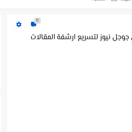
0
A ❤️ حجز أضحية...
جوجل نيوز لتسريع ارشفة المقالات