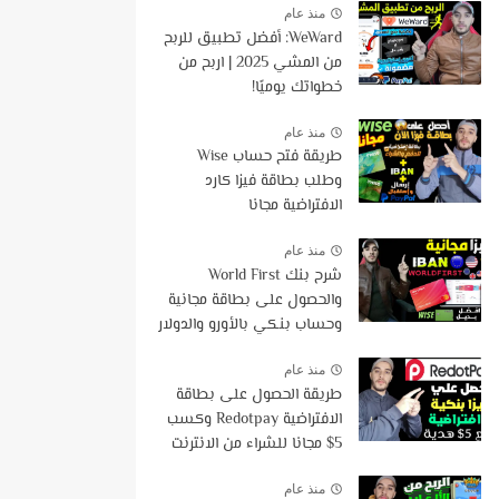
منذ عام
WeWard: أفضل تطبيق للربح
من المشي 2025 | اربح من
خطواتك يوميًا!
منذ عام
طريقة فتح حساب Wise
وطلب بطاقة فيزا كارد
الافتراضية مجانا
منذ عام
شرح بنك World First
والحصول على بطاقة مجانية
وحساب بنكي بالأورو والدولار
مع هدية 50$ | اقوى بديل
لوايز
منذ عام
طريقة الحصول على بطاقة
الافتراضية Redotpay وكسب
5$ مجانا للشراء من الانترنت
منذ عام