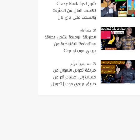
شرح لعبة Crazy Rock
لكسب المال من الانثرنت
والسحب على باي بال
وفودافون كاش
منذ عام
الطريقة الوحيدة لشحن بطاقة
RedotPay الافتراضية من
بريدي موب او Ccp
منذ بضع اعوام
طريقة تحويل الأموال من
حساب إلى حساب أخر عن
طريق بريدي موب | تحويل
الاموال بإستخدام تطبيق
BaridiMob