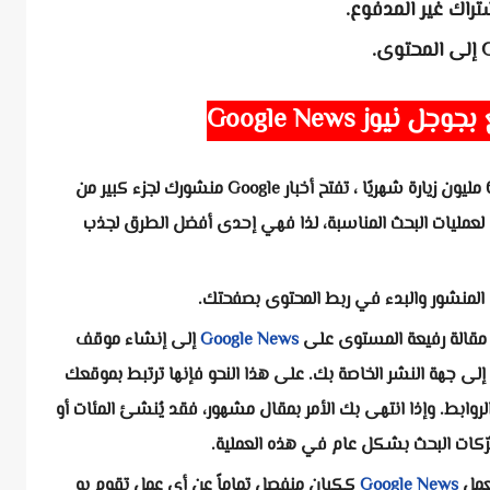
راك غير المدفوع.
نيوز Google News
التوزيع الفوري للجماهير: مع ما يقرب من 600 مليون زيارة شهريًا ، تفتح أخبار Google منشورك لجزء كبير من
ا القصص الإخبارية لعمليات البحث المناسبة، لذا فهي إحدى أفضل الطرق لجذب
المنشور والبدء في ربط المحتوى بصفحتك.
ر مقالة رفيعة المستوى على
Google News
إلى إنشاء موقف
إلى جهة النشر الخاصة بك. على هذا النحو فإنها ترتبط بموقعك
الروابط. وإذا انتهى بك الأمر بمقال مشهور، فقد يُنشئ المئات أو
محرّكات البحث بشكل عام في هذه العملية.
عمل
Google News
ككيان منفصل تماماً عن أي عمل تقوم به