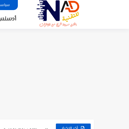
سياسة 
أدسنس
لعبة NO FIGHT الجديدة 😳 شرح كامل + طريقة السحب...
شرح تطبيق NSave: فتح حسابات بنكية بالدولار والأورو للمستخدمين العرب
شرح موقع LuckyWatch 🎮 | مراجعة كاملة + تجربة...
شرح موقع Aviso بالتفصيل | تجربة كاملة للموقع وطريقة العمل...
شرح لعبة FunSort 🤯 | شرح طريقة الربح + السحب...
شرح لعبة Coin Jump تربح منها PayPal؟ شرح كامل +...
طريقة التسجيل في منصة أضاحي الجزائر dhahi.dz
شرح لعبة Cool Lady : هل فعلاً يمكن الربح منها؟...
طلب بطاقة Ypt الافتراضية مجانا للدفع والشراء اون لاين |...
أخر الاخبار