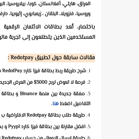
العراق، هايتي، أفغانستان، كوبا، بيلاروسيا، البر
وروسيا، فنزويلا، البلقان ، زيمبابوي، إثيوبيا، دارفو
المستخدمين الذين يتطلعون إلى تجربة مالية
مقالات سابقة حول تطبيق
Redotpay
:
شرح طريقة ربط بطاقة فيزا كارد RedotPay مع منصة Paypal وتفعيله
فرصة لا تعوض لربح 3000$ من العرض الجديد لتطبيق Redotpay
صفقة جديدة بين منصة Binance و بطاقة Redotpay وتجربة إرسال الاموال بالطريقة الجديدة
التفاصيل اضغط
هنا
.
طريقة طلب بطاقة Redotpay الافتراضية ب تخفيض ب قيمة 20%
افضل مقارنة بين بطاقة فيزا كارد Pyypl و بطاقة Redotpay
طريقة ارسال الاموال من حساب Redotpay الى حساب Redotpay آخر