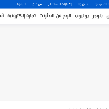
الخصوصية
إتصل بنا
إتفاقيات الاستخدام
من نحن
الأرشيف
بلوجر
يوتيوب
الربح من الانثرنت
تجارة إلكترونية
أس
A ❤️ حجز أضحية...