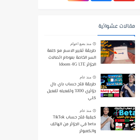
مقالات عشوائية
منذ بضع اعوام
طريقة تغيير الاسم مع كلمة
السر الخاصة بمودام اتصالات
الجزائر Idoom 4G LTE
منذ عام
طريقة فتح حساب باي بال
جزائري 100% وتفعيله تفعيل
كلي
منذ عام
كيفية فتح حساب TikTok
beta في الجزائر من الهاتف
والكمبوتر