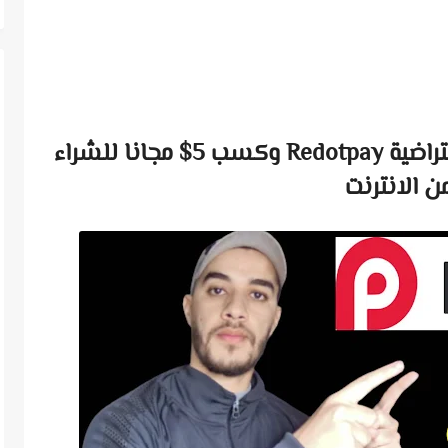
طريقة الحصول على بطاقة الافتراضية Redotpay وكسب 5$ مجانا للشراء
ن الانترنت