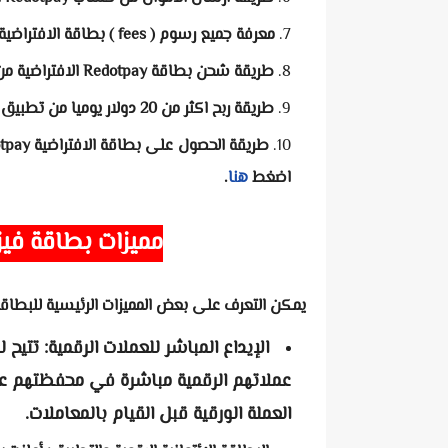
معرفة جميع رسوم ( fees ) بطاقة الافتراضية الجديدة RedotPay
طريقة شحن بطاقة Redotpay الافتراضية من منصة بينانس binance
طريقة ربح اكثر من 20 دولار يوميا من تطبيق Redotpay
طريقة الحصول على بطاقة الافتراضية Redotpay وكسب 5$ مجانا للشراء من الانترنت
اضغط
هنا
.
مميزات بطاقة فيزا
يمكن التعرف على بعض المميزات الرئيسية للبطاقة الافترا
عملاتهم الرقمية مباشرة في محفظتهم على
العملة الورقية قبل القيام بالمعاملات.