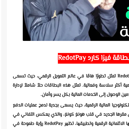
 فيزا كارد RedotPay
بطاقات الائتمان الرقمية التي تقدمها RedotPay تمثل تطورًا هامًا في عالم التمويل الرقمي، حيث تسعى
ة أكثر سلاسة وفعالية. تمثل هذه البطاقات حلاً شاملاً لإدارة
ين الوصول إلى الخدمات المالية بكل يسر وأمان.
في عالم التكنولوجيا المالية الرقمية، حيث يسعى بجدية لدمج عمليات الدفع
فضل مقرها الجديد في قلب هونغ كونغ، والذي يعكس التفاني في
التوسع في السوق الآسيوية، وإطلاق بطاقتها الائتمانية الرقمية وتطبيقها، تظهر RedotPay رؤية طموحة في