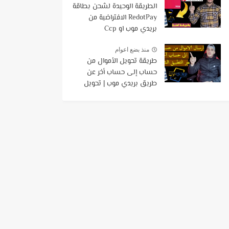
الطريقة الوحيدة لشحن بطاقة
RedotPay الافتراضية من
بريدي موب او Ccp
منذ بضع اعوام
طريقة تحويل الأموال من
حساب إلى حساب أخر عن
طريق بريدي موب | تحويل
الاموال بإستخدام تطبيق
BaridiMob