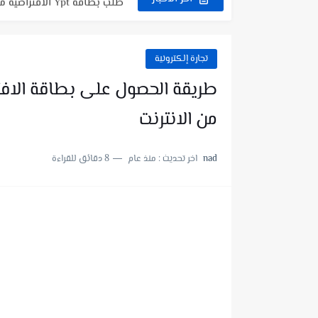
طلب بطاقة فيزا كارد DogPay للدفع والشراء اون لاين🔥طريقة التسجيل...
تجارة إلكترونية
من الانترنت
nad
اخر تحديث :
منذ عام
8 دقائق للقراءة