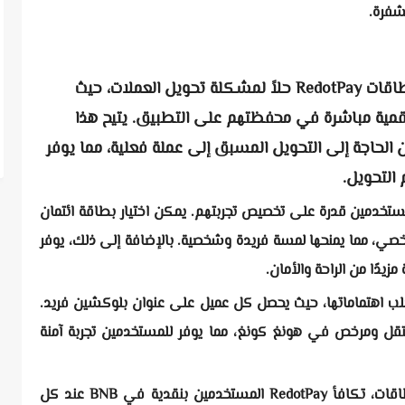
شفرة.
إلغاء مشكلة تحويل العملات: تقدم بطاقات RedotPay حلاً لمشكلة تحويل العملات، حيث
رقمية مباشرة في محفظتهم على التطبيق. يتيح هذا
 الحاجة إلى التحويل المسبق إلى عملة فعلية، مما يوفر
 التحويل.
 فائق: تمنح بطاقات RedotPay المستخدمين قدرة على تخصيص تجربتهم. يمكن اختيار بطاقة ائتمان
شخصي، مما يمنحها لمسة فريدة وشخصية. بالإضافة إلى ذلك، يوفر
مزيدًا من الراحة والأمان.
RedotPa الأمان في صلب اهتماماتها، حيث يحصل كل عميل على عنوان بلوكشين فريد.
قل ومرخص في هونغ كونغ، مما يوفر للمستخدمين تجربة آمنة
مكافآت نقدية: بخطوة تعزز من قيمة البطاقات، تكافأ RedotPay المستخدمين بنقدية في BNB عند كل