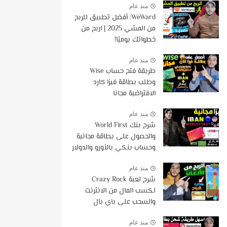
منذ عام
WeWard: أفضل تطبيق للربح
من المشي 2025 | اربح من
خطواتك يوميًا!
منذ عام
طريقة فتح حساب Wise
وطلب بطاقة فيزا كارد
الافتراضية مجانا
منذ عام
شرح بنك World First
والحصول على بطاقة مجانية
وحساب بنكي بالأورو والدولار
مع هدية 50$ | اقوى بديل
لوايز
منذ عام
شرح لعبة Crazy Rock
لكسب المال من الانثرنت
والسحب على باي بال
وفودافون كاش
منذ عام