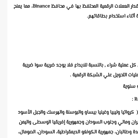
عملية شراء. يزيد معدل النقدية على أساس مقدار العملات الرقمية المحتفظ بها في محافظ Binance، مما يمنح
أثناء استخدام بطاقاتهم.
ب بنسبة 1% تقريبا علي كل عملية شراء , بالنسبة للايداع فلا يوجد ضريبة سوا ضريبة
يات التحويل علي الشبكة الرقمية .
و سنوية
( كرواتيا وليبيا وغينيا بيساو والبوسنة والهرسك والجبل الأسود
إيران ومالي وجنوب السودان وجمهورية إفريقيا الوسطى واليمن
اعدة وطالبان، جمهورية الكونغو الديمقراطية، السودان، الصومال،