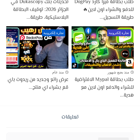
طلب بطاقة فيزا كارد DogPay
تحديثات بنك Dukascopy في
للدفع والشراء اون لاين🔥
الجزائر 2026: توقيف البطاقة
طريقة التسجيل...
البلاستيكية، طريقة...
تجارة إلكترونية
تجارة إلكترونية
منذ بضع شهور
منذ عام
طلب بطاقة Mypal الافتراضية
عرض رائع وجديد من ريدوت باي
للشراء والدفع اون لاين مع
قم بشراء اي منتج...
هدية...
تعليقات