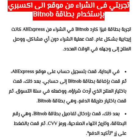
تجربتي في الشراء من موقع الي اكسبري
بإستخدام بطاقة Bitnob
تجربة بطاقة فيزا كارد Bitnob في الشراء من AliExpress كانت
إيجابية بشكل عام. تمت عملية الشراء دون أي مشاكل، ووصل
المنتج إلى وجهته في الوقت المحدد.
في البداية، قمت بتسجيل حساب على موقع AliExpress،
ثم قمت بإضافة بطاقة Bitnob إلى حسابي. بعد ذلك، قمت
باختيار المنتج الذي أردت شراؤه، ووضعته في سلة التسوق. ثم
قمت باختيار طريقة الدفع، وهي بطاقة Bitnob.
بعد ذلك، قمت بإدخال تفاصيل بطاقة Bitnob، وهي رقم
البطاقة، وتاريخ انتهاء الصلاحية، ورمز CVV. ثم قمت بالضغط
على زر "تأكيد الدفع".