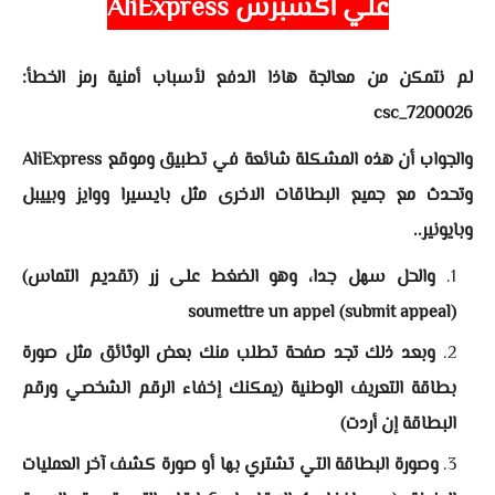
علي اكسبرس AliExpress
لم نتمكن من معالجة هاذا الدفع لأسباب أمنية رمز الخطأ:
csc_7200026
والجواب أن هذه المشكلة شائعة في تطبيق وموقع AliExpress
وتحدث مع جميع البطاقات الاخرى مثل بايسيرا ووايز وبييبل
وبايونير..
والحل سهل جدا، وهو الضغط على زر (تقديم التماس)
(submit appeal) soumettre un appel
وبعد ذلك تجد صفحة تطلب منك بعض الوثائق مثل صورة
بطاقة التعريف الوطنية (يمكنك إخفاء الرقم الشخصي ورقم
البطاقة إن أردت)
وصورة البطاقة التي تشتري بها أو صورة كشف آخر العمليات