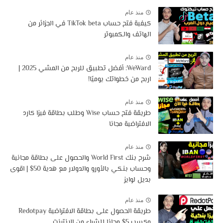
منذ عام
كيفية فتح حساب TikTok beta في الجزائر من
الهاتف والكمبوتر
منذ عام
WeWard: أفضل تطبيق للربح من المشي 2025 |
اربح من خطواتك يوميًا!
منذ عام
طريقة فتح حساب Wise وطلب بطاقة فيزا كارد
الافتراضية مجانا
منذ عام
شرح بنك World First والحصول على بطاقة مجانية
وحساب بنكي بالأورو والدولار مع هدية 50$ | اقوى
بديل لوايز
منذ عام
طريقة الحصول على بطاقة الافتراضية Redotpay
وكسب 5$ مجانا للشراء من الانترنت